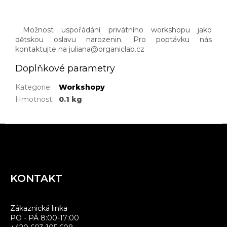
Možnost uspořádání privátního workshopu jako
dětskou oslavu narozenin. Pro poptávku nás
kontaktujte na juliana@organiclab.cz
Doplňkové parametry
Kategorie
:
Workshopy
Hmotnost
:
0.1 kg
Z
á
p
a
KONTAKT
t
í
Zákaznická linka
PO - PÁ 8:00-17:00