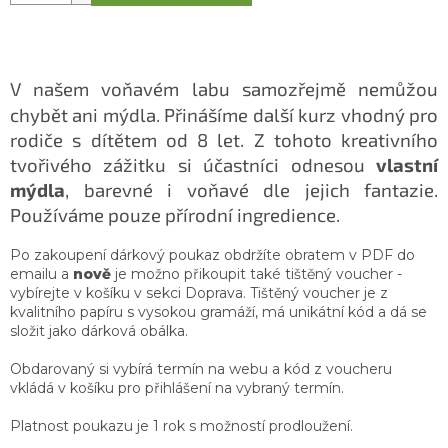
V našem voňavém labu samozřejmě nemůžou
chybět ani mýdla. Přinášíme další kurz vhodný pro
rodiče s dítětem od 8 let. Z tohoto kreativního
tvořivého zážitku si účastníci odnesou
vlastní
mýdla
, barevné i voňavé dle jejich fantazie.
Používáme pouze přírodní ingredience.
Po zakoupení dárkový poukaz obdržíte obratem v PDF do
emailu a
nově
je možno přikoupit také tištěný voucher -
vybírejte v košíku v sekci Doprava. Tištěný voucher je z
kvalitního papíru s vysokou gramáží, má unikátní kód a dá se
složit jako dárková obálka.
Obdarovaný si vybírá termín na webu a kód z voucheru
vkládá v košíku pro přihlášení na vybraný termín.
Platnost poukazu je 1 rok s možností prodloužení.