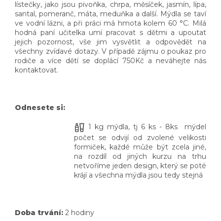
lístečky, jako jsou pivoňka, chrpa, měsíček, jasmín, lípa,
santal, pomeranč, máta, meduňka a další. Mýdla se taví
ve vodní lázni, a při práci má hmota kolem 60 °C. Milá
hodná paní učitelka umí pracovat s dětmi a upoutat
jejich pozornost, vše jim vysvětlit a odpovědět na
všechny zvídavé dotazy. V případě zájmu o poukaz pro
rodiče a více dětí se doplácí 750Kč a neváhejte nás
kontaktovat.
Odnesete si:
1 kg mýdla, tj 6 ks - 8ks mýdel
počet se odvijí od zvolené velikosti
formiček, každé může být zcela jiné,
na rozdíl od jiných kurzu na trhu
netvoříme jeden design, který se poté
krájí a všechna mýdla jsou tedy stejná
Doba trvání:
2 hodiny