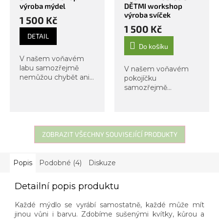
výroba mýdel
DĚTMI workshop
výroba svíček
1 500 Kč
1 500 Kč
DETAIL
Do košíku
V našem voňavém
labu samozřejmě
V našem voňavém
nemůžou chybět ani
pokojíčku
mýdla. Přinášíme
samozřejmě
další kurz vhodný pro
nemůžou chybět
rodiče s dítětem od 8
svíčky. Tentokrát vám
let. Z tohoto
přinášíme kurz
kreativního tvořivého
vhodný pro rodiče a
zážitku si...
děti od 8 let. Z tohoto
ZOBRAZIT VŠECHNY SOUVISEJÍCÍ PRODUKTY
kreativního tvořivého
workshopu si...
Popis
Podobné (4)
Diskuze
Detailní popis produktu
Každé mýdlo se vyrábí samostatně, každé může mít
jinou vůni i barvu. Zdobíme sušenými kvítky, kůrou a