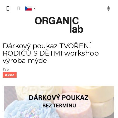
Přejít
NÁKUP
na
obsah
KOŠÍK
Dárkový poukaz TVOŘENÍ
RODIČŮ S DĚTMI workshop
výroba mýdel
196
Akce