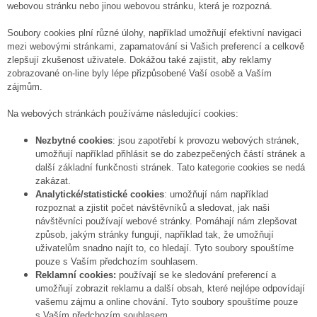
webovou stránku nebo jinou webovou stránku, která je rozpozná.
Soubory cookies plní různé úlohy, například umožňují efektivní navigaci
mezi webovými stránkami, zapamatování si Vašich preferencí a celkově
zlepšují zkušenost uživatele. Dokážou také zajistit, aby reklamy
zobrazované on-line byly lépe přizpůsobené Vaší osobě a Vaším
zájmům.
Na webových stránkách používáme následující cookies:
Nezbytné cookies
: jsou zapotřebí k provozu webových stránek,
umožňují například přihlásit se do zabezpečených částí stránek a
další základní funkčnosti stránek. Tato kategorie cookies se nedá
zakázat.
Analytické/statistické cookies
: umožňují nám například
rozpoznat a zjistit počet návštěvníků a sledovat, jak naši
návštěvníci používají webové stránky. Pomáhají nám zlepšovat
způsob, jakým stránky fungují, například tak, že umožňují
uživatelům snadno najít to, co hledají. Tyto soubory spouštíme
pouze s Vaším předchozím souhlasem.
Reklamní cookies:
používají se ke sledování preferencí a
umožňují zobrazit reklamu a další obsah, které nejlépe odpovídají
vašemu zájmu a online chování. Tyto soubory spouštíme pouze
s Vaším předchozím souhlasem.