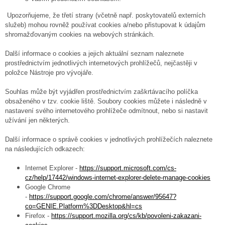
Upozorňujeme, že třetí strany (včetně např. poskytovatelů externích
služeb) mohou rovněž používat cookies a/nebo přistupovat k údajům
shromažďovaným cookies na webových stránkách.
Další informace o cookies a jejich aktuální seznam naleznete
prostřednictvím jednotlivých internetových prohlížečů, nejčastěji v
položce Nástroje pro vývojáře.
Souhlas může být vyjádřen prostřednictvím zaškrtávacího políčka
obsaženého v tzv. cookie liště. Soubory cookies můžete i následně v
nastavení svého internetového prohlížeče odmítnout, nebo si nastavit
užívání jen některých.
Další informace o správě cookies v jednotlivých prohlížečích naleznete
na následujících odkazech:
Internet Explorer -
https://support.microsoft.com/cs-
cz/help/17442/windows-internet-explorer-delete-manage-cookies
Google Chrome
-
https://support.google.com/chrome/answer/95647?
co=GENIE.Platform%3DDesktop&hl=cs
Firefox -
https://support.mozilla.org/cs/kb/povoleni-zakazani-