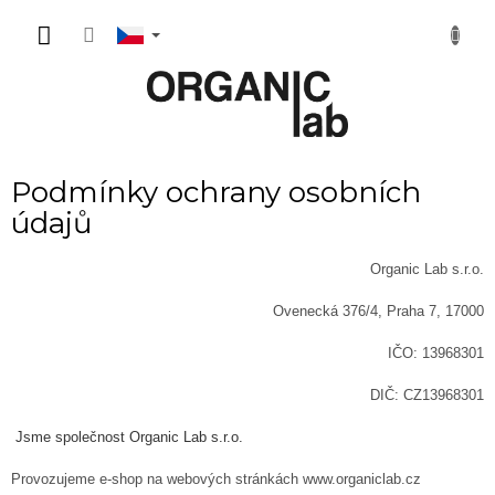
Přejít
NÁKUP
na
obsah
KOŠÍK
Podmínky ochrany osobních
údajů
Organic Lab s.r.o.
Ovenecká 376/4, Praha 7, 17000
IČO: 13968301
DIČ: CZ13968301
Jsme společnost Organic Lab s.r.o.
Provozujeme e-shop na webových stránkách www.organiclab.cz