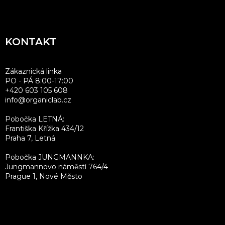
á
p
a
KONTAKT
t
í
Zákaznická linka
PO - PÁ 8:00-17:00
+420 603 105 608
info@organiclab.cz
Pobočka LETNÁ:
Františka Křížka 434/12
Praha 7, Letná
Pobočka JUNGMANNKA:
Jungmannovo náměstí 764/4
Prague 1, Nové Město