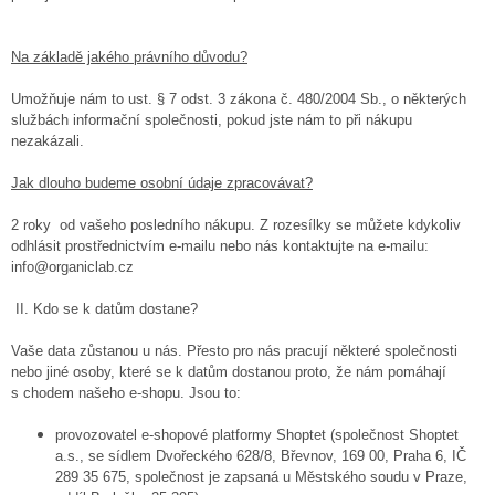
Na základě jakého právního důvodu?
Umožňuje nám to ust. § 7 odst. 3 zákona č. 480/2004 Sb., o některých
službách informační společnosti, pokud jste nám to při nákupu
nezakázali.
Jak dlouho budeme osobní údaje zpracovávat?
2 roky od vašeho posledního nákupu. Z rozesílky se můžete kdykoliv
odhlásit prostřednictvím e-mailu nebo nás kontaktujte na e-mailu:
info@organiclab.cz
II. Kdo se k datům dostane?
Vaše data zůstanou u nás. Přesto pro nás pracují některé společnosti
nebo jiné osoby, které se k datům dostanou proto, že nám pomáhají
s chodem našeho e-shopu. Jsou to:
provozovatel e-shopové platformy Shoptet (společnost Shoptet
a.s., se sídlem Dvořeckého 628/8, Břevnov, 169 00, Praha 6, IČ
289 35 675, společnost je zapsaná u Městského soudu v Praze,