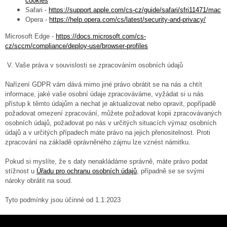
cookies
Safari -
https://support.apple.com/cs-cz/guide/safari/sfri11471/mac
Opera -
https://help.opera.com/cs/latest/security-and-privacy/
Microsoft Edge -
https://docs.microsoft.com/cs-
cz/sccm/compliance/deploy-use/browser-profiles
V. Vaše práva v souvislosti se zpracováním osobních údajů
Nařízení GDPR vám dává mimo jiné právo obrátit se na nás a chtít
informace, jaké vaše osobní údaje zpracováváme, vyžádat si u nás
přístup k těmto údajům a nechat je aktualizovat nebo opravit, popřípadě
požadovat omezení zpracování, můžete požadovat kopii zpracovávaných
osobních údajů, požadovat po nás v určitých situacích výmaz osobních
údajů a v určitých případech máte právo na jejich přenositelnost. Proti
zpracování na základě oprávněného zájmu lze vznést námitku.
Pokud si myslíte, že s daty nenakládáme správně, máte právo podat
stížnost u
Úřadu pro ochranu osobních údajů
, případně se se svými
nároky obrátit na soud.
Tyto podmínky jsou účinné od 1.1.2023
Z