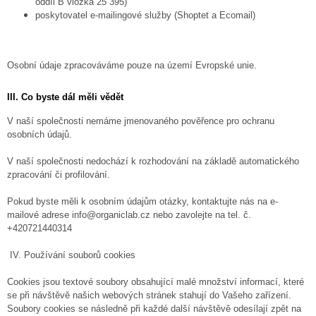
oddíl B vložka 25 395)
poskytovatel e-mailingové služby (Shoptet a Ecomail)
Osobní údaje zpracováváme pouze na území Evropské unie.
III. Co byste dál měli vědět
V naší společnosti nemáme jmenovaného pověřence pro ochranu
osobních údajů.
V naší společnosti nedochází k rozhodování na základě automatického
zpracování či profilování.
Pokud byste měli k osobním údajům otázky, kontaktujte nás na e-
mailové adrese info@organiclab.cz nebo zavolejte na tel. č.
+420721440314
IV. Používání souborů cookies
Cookies jsou textové soubory obsahující malé množství informací, které
se při návštěvě našich webových stránek stahují do Vašeho zařízení.
Soubory cookies se následně při každé další návštěvě odesílají zpět na