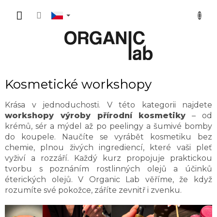
Přejít
NÁKUP
na
obsah
KOŠÍK
Kosmetické workshopy
Krása v jednoduchosti. V této kategorii najdete
workshopy výroby přírodní kosmetiky
– od
krémů, sér a mýdel až po peelingy a šumivé bomby
do koupele. Naučíte se vyrábět kosmetiku bez
chemie, plnou živých ingrediencí, které vaši pleť
vyživí a rozzáří. Každý kurz propojuje praktickou
tvorbu s poznáním rostlinných olejů a účinků
éterických olejů. V Organic Lab věříme, že když
rozumíte své pokožce, záříte zevnitř i zvenku.