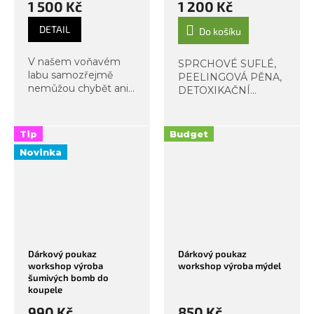
1 500 Kč
1 200 Kč
DETAIL
Do košíku
V našem voňavém
SPRCHOVÉ SUFLÉ,
labu samozřejmě
PEELINGOVÁ PĚNA,
nemůžou chybět ani
DETOXIKAČNÍ
mýdla. Přinášíme
PEELING Objevte
další kurz vhodný pro
radost z tvorby
rodiče s dítětem od 8
přírodních sprchových
Tip
Budget
let. Z tohoto
suflé, peelingových
Novinka
kreativního tvořivého
pěn a čistících
zážitku si...
peelingů přímo u nás
v Organic Lab. Na...
Dárkový poukaz
Dárkový poukaz
workshop výroba
workshop výroba mýdel
šumivých bomb do
koupele
990 Kč
850 Kč