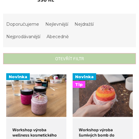
Ř
a
Doporučujeme
Nejlevnější
Nejdražší
z
Nejprodávanější
Abecedně
e
n
í
OTEVŘÍT FILTR
p
r
V
Novinka
Novinka
o
ý
Tip
d
p
u
i
k
s
t
p
ů
r
o
Workshop výroba
Workshop výroba
wellness kosmetického
šumivých bomb do
d