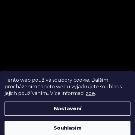
Tento web používá soubory cookie. Dalším
procházením tohoto webu vyjadřujete souhlas s
Sledovat na Instagramu
jejich používáním.. Více informací
zde
.
Nastavení
Vytvořil Shoptet
Luxusní tištěné dárkové poukazy nyní v prodeji ☆ Novinka
šumivé bomby do koupele ☆ Nové termíny na svíčkové
Souhlasím
Copyright 2026
Organic Lab
. Všechna práva vyhrazena.
dezerty ☆