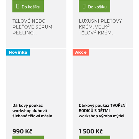
Do košíku
Do košíku
TĚLOVÉ NEBO
LUXUSNÍ PLEŤOVÝ
PLEŤOVÉ SÉRUM,
KRÉM, VELKÝ
PEELING,
TĚLOVÝ KRÉM,
HYDRATAČNÍ
KRÉM NA RUCE
KRÉM. Máme kurz
Vůně růžového ibišku,
péče o pleť, také o
třešňového květu,
Novinka
Akce
vlasy a nově na vaši
mandle nebo šeříku v
poptávku o celé tělo!
jemném fialkovém
Přijďte si vyrobit
odstínu? Hýčkejte s
sadu...
námi nejen svou pleť
ale...
Dárkový poukaz
Dárkový poukaz TVOŘENÍ
workshop duhová
RODIČŮ S DĚTMI
šlehaná tělová másla
workshop výroba mýdel
990 Kč
1 500 Kč