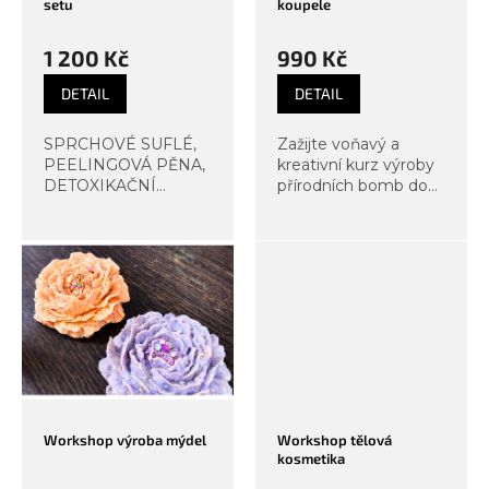
setu
koupele
u
k
1 200 Kč
990 Kč
t
DETAIL
DETAIL
ů
SPRCHOVÉ SUFLÉ,
Zažijte voňavý a
PEELINGOVÁ PĚNA,
kreativní kurz výroby
DETOXIKAČNÍ
přírodních bomb do
PEELING Objevte
koupele v Organic
radost z tvorby
Labu! vyrobíte si tři
přírodních sprchových
originální koupelové
suflé, peelingových
bomby z organických
pěn a čistících
surovin – s vůní květů
peelingů přímo u nás
pivoňky,...
v Organic Lab. Na...
Workshop výroba mýdel
Workshop tělová
kosmetika