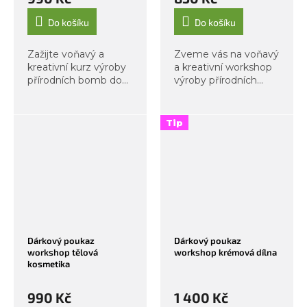
Do košíku
Do košíku
Zažijte voňavý a
Zveme vás na voňavý
kreativní kurz výroby
a kreativní workshop
přírodních bomb do
výroby přírodních
koupele v Organic
tuhých mýdel v
Labu! vyrobíte si tři
Organic Labu! Během
originální koupelové
dvou hodin se
Tip
bomby z organických
ponoříte do světa
surovin – s vůní květů
vůní, barev a
pivoňky,...
rostlinných
ingrediencí a pod
vedením...
Dárkový poukaz
Dárkový poukaz
workshop tělová
workshop krémová dílna
kosmetika
990 Kč
1 400 Kč