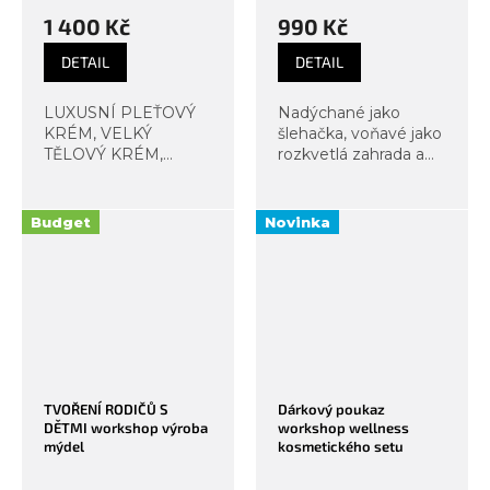
1 400 Kč
990 Kč
DETAIL
DETAIL
LUXUSNÍ PLEŤOVÝ
Nadýchané jako
KRÉM, VELKÝ
šlehačka, voňavé jako
TĚLOVÝ KRÉM,
rozkvetlá zahrada a
KRÉM NA RUCE
barevné jako duha.
Vůně růžového ibišku,
Na workshopu
třešňového květu,
duhových šlehaných
Budget
Novinka
mandle nebo šeříku v
tělových másel si
jemném fialkovém
vyhrajete s barvami,
odstínu? Hýčkejte s
vůněmi i texturami –
námi nejen svou
od...
pleť...
TVOŘENÍ RODIČŮ S
Dárkový poukaz
DĚTMI workshop výroba
workshop wellness
mýdel
kosmetického setu