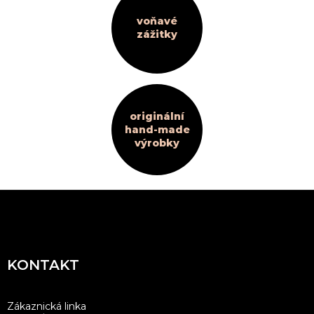
p
i
voňavé
s
zážitky
u
originální
hand-made
výrobky
Z
á
p
a
KONTAKT
t
í
Zákaznická linka