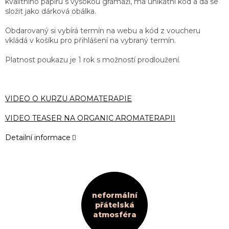
kvalitního papíru s vysokou gramáží, má unikátní kód a dá se
složit jako dárková obálka.
Obdarovaný si vybírá termín na webu a kód z voucheru
vkládá v košíku pro přihlášení na vybraný termín.
Platnost poukazu je 1 rok s možností prodloužení.
VIDEO O KURZU AROMATERAPIE
VIDEO TEASER NA ORGANIC AROMATERAPII
Detailní informace
neformální
přátelská
atmosféra