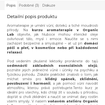
praxe, vůní...
Popis
Podobné (3)
Diskuze
Detailní popis produktu
Aromaterapie je umění vůní, doteků a tiché moudrosti
přírody. Na
kurzu aromaterapie v Organic
Lab
objevíte, jak hluboce mohou éterické oleje
ovlivňovat tělo, mysl i emoce. Naučíte se s nimi
zacházet bezpečně a smysluplně – ať už při
domácí
péči o pleť, v kosmetice nebo při každodenní
relaxaci
.
Pod vedením zkušené lektorky proniknete do tajů
sedmnácti základních esenciálních olejů
,
poznáte jejich jedinečné vůně i účinky na psychiku a
fyzickou pohodu.
Získáte praktické znalosti o tom, jak
míchat směsi pro
klidný spánek, zklidnění,
povzbuzení i harmonii
, a jak pomocí vůní navodit
atmosféru, kterou právě potřebujete.
Tento kurz je
ideální pro všechny, kdo chtějí žít v souladu s přírodou,
dopřát si chvíli zklidnění a naučit se vnímat dary rostlin
všemi smysly.
V našem
voňavém ateliéru Organic