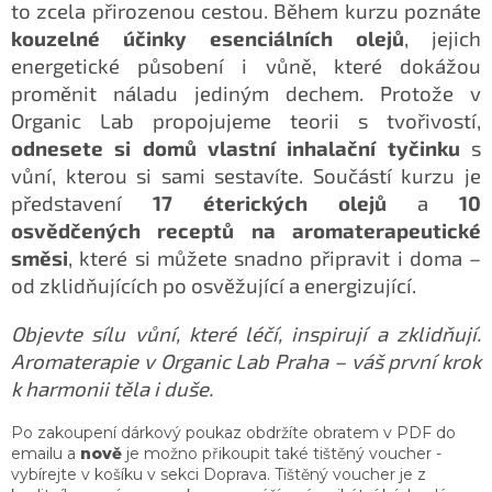
to zcela přirozenou cestou. Během kurzu poznáte
kouzelné účinky esenciálních olejů
, jejich
energetické působení i vůně, které dokážou
proměnit náladu jediným dechem. Protože v
Organic Lab propojujeme teorii s tvořivostí,
odnesete si domů vlastní inhalační tyčinku
s
vůní, kterou si sami sestavíte. Součástí kurzu je
představení
17 éterických olejů
a
10
osvědčených receptů na aromaterapeutické
směsi
, které si můžete snadno připravit i doma –
od zklidňujících po osvěžující a energizující.
Objevte sílu vůní, které léčí, inspirují a zklidňují.
Aromaterapie v Organic Lab Praha – váš první krok
k harmonii těla i duše.
Po zakoupení dárkový poukaz obdržíte obratem v PDF do
emailu a
nově
je možno přikoupit také tištěný voucher -
vybírejte v košíku v sekci Doprava. Tištěný voucher je z