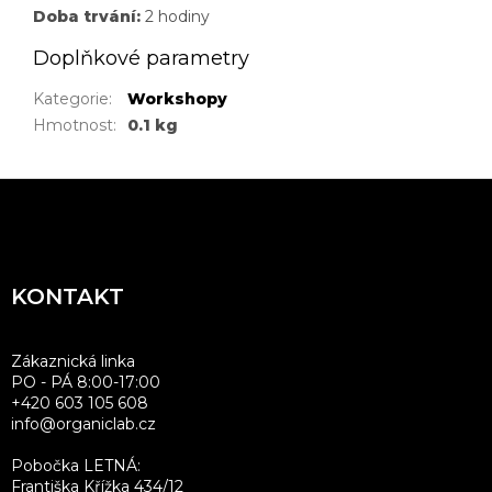
Doba trvání:
2 hodiny
Doplňkové parametry
Kategorie
:
Workshopy
Hmotnost
:
0.1 kg
Z
á
p
a
KONTAKT
t
í
Zákaznická linka
PO - PÁ 8:00-17:00
+420 603 105 608
info@organiclab.cz
Pobočka LETNÁ:
Františka Křížka 434/12