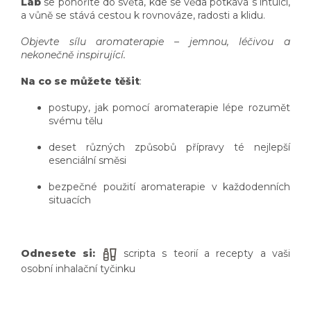
Lab
se ponoříte do světa, kde se věda potkává s intuicí,
a vůně se stává cestou k rovnováze, radosti a klidu.
Objevte sílu aromaterapie – jemnou, léčivou a
nekonečně inspirující.
Na co se můžete těšit
:
postupy, jak pomocí aromaterapie lépe rozumět
svému tělu
deset různých způsobů přípravy té nejlepší
esenciální směsi
bezpečné použití aromaterapie v každodenních
situacích
Odnesete si:
scripta s teorií a recepty a vaši
osobní inhalační tyčinku