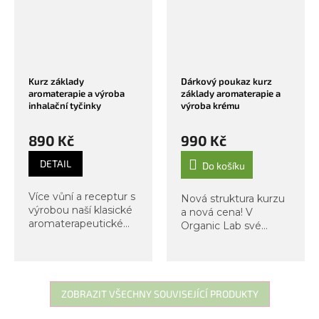
Kurz základy
Dárkový poukaz kurz
aromaterapie a výroba
základy aromaterapie a
inhalační tyčinky
výroba krému
890 Kč
990 Kč
DETAIL
Do košíku
Více vůní a receptur s
Nová struktura kurzu
výrobou naší klasické
a nová cena! V
aromaterapeutické
Organic Lab své
inhalační tyčinky.
kurzy neustále
Méně teorie, více
rozvíjíme, a proto
skutečných
jsme i náš oblíbený
dovedností, které
kurz aromaterapie
využijete každý den.
upravili tak, aby
ZOBRAZIT VŠECHNY SOUVISEJÍCÍ PRODUKTY
Tento kurz se od
přinesl ještě více
základů...