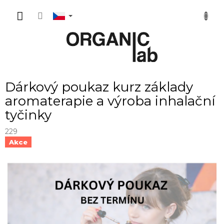
Přejít
NÁKUP
na
obsah
KOŠÍK
Dárkový poukaz kurz základy
aromaterapie a výroba inhalační
tyčinky
229
Akce