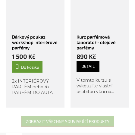
Dárkový poukaz
Kurz parfémová
workshop interiérové
laboratoř - olejové
parfémy
parfémy
1 500 Kč
890 Kč
DETAIL
Do košíku
V tomto kurzu si
2x INTERIÉROVÝ
vykouzlíte vlastní
PARFÉM nebo 4x
osobitou vůni na
PARFÉM DO AUTA
olejovém základě.
Přineste si kousek
Zážitkovou formou
přírody do svého
budeme rozvíjet vaše
domova! Na
čichové schopnosti a
workshopu výroby
společně objevíme
organických bytových
ZOBRAZIT VŠECHNY SOUVISEJÍCÍ PRODUKTY
magický svět tvorby...
parfémů si vytvoříte
unikátní osvěžovač...