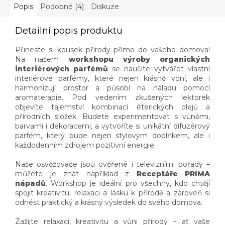
Popis
Podobné (4)
Diskuze
Detailní popis produktu
Přineste si kousek přírody přímo do vašeho domova!
Na našem
workshopu výroby organických
interiérových parfémů
se naučíte vytvářet vlastní
interiérové parfémy, které nejen krásně voní, ale i
harmonizují prostor a působí na náladu pomocí
aromaterapie. Pod vedením zkušených lektorek
objevíte tajemství kombinací éterických olejů a
přírodních složek. Budete experimentovat s vůněmi,
barvami i dekoracemi, a vytvoříte si unikátní difuzérový
parfém, který bude nejen stylovým doplňkem, ale i
každodenním zdrojem pozitivní energie.
Naše osvěžovače jsou ověřené i televizními pořady –
můžete je znát například z
Receptáře PRIMA
nápadů
. Workshop je ideální pro všechny, kdo chtějí
spojit kreativitu, relaxaci a lásku k přírodě a zároveň si
odnést praktický a krásný výsledek do svého domova.
Zažijte relaxaci, kreativitu a vůni přírody – ať vaše