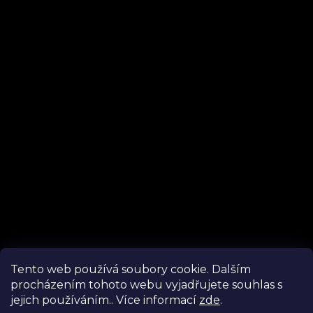
Instagram
Tento web používá soubory cookie. Dalším
procházením tohoto webu vyjadřujete souhlas s
Sledovat na Instagramu
jejich používáním.. Více informací
zde
.