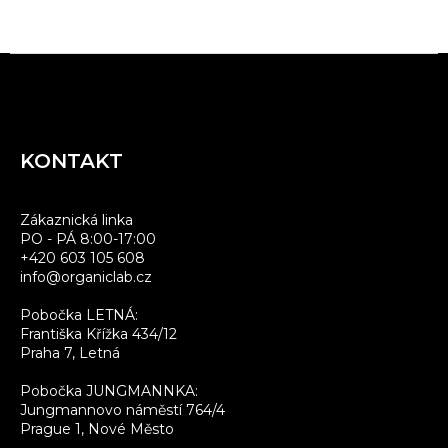
Z
á
p
a
KONTAKT
t
í
Zákaznická linka
PO - PÁ 8:00-17:00
+420 603 105 608
info@organiclab.cz
Pobočka LETNÁ:
Františka Křížka 434/12
Praha 7, Letná
Pobočka JUNGMANNKA:
Jungmannovo náměstí 764/4
Prague 1, Nové Město