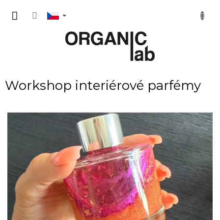
Přejít
NÁKUP
na
obsah
KOŠÍK
Workshop interiérové parfémy