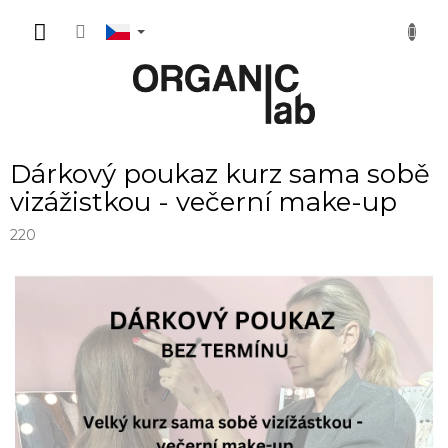
Přejít
NÁKUP
na
obsah
KOŠÍK
Dárkový poukaz kurz sama sobě
vizážistkou - večerní make-up
220