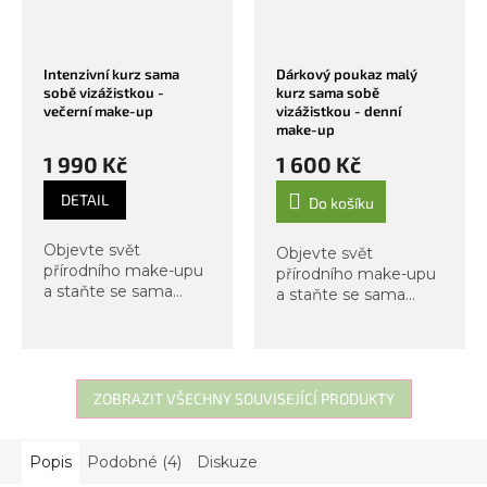
Intenzivní kurz sama
Dárkový poukaz malý
sobě vizážistkou -
kurz sama sobě
večerní make-up
vizážistkou - denní
make-up
1 990 Kč
1 600 Kč
DETAIL
Do košíku
Objevte svět
Objevte svět
přírodního make-upu
přírodního make-upu
a staňte se sama
a staňte se sama
sobě vizážistkou. V
sobě vizážistkou. V
tomto kurzu se
tomto kurzu se
zaměříme nejen na
zaměříme
přirozené denní líčení,
na techniky rychlého
ale i na večerní
denního líčení, které
ZOBRAZIT VŠECHNY SOUVISEJÍCÍ PRODUKTY
techniky, které
vás rozzáří dodají
dodají...
vašemu vzhledu...
Popis
Podobné (4)
Diskuze