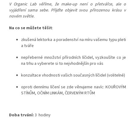
V Organic Lab věříme, že make-up není o přetvářce, ale o
vyjádření sama sebe. Přijďte objevit svou přirozenou krásu v
novém světle.
Na co se můžete těšit
:
zkušená lektorka a poradenství na míru vašemu typu pleti
a tváře
nepřeberné množství přírodních líčidel, vyzkoušíte co je
na trhu a vyberete si to nejvhodnějšín pro vás
konzultace vhodnosti vašich současných líčidel (volitelné)
oproti dennímu líčení se zde věnujeme navíc: KOUŘOVÝM
STÍNŮM, OČNÍM LINKÁM, ČERVENÝM RTŮM
Doba trvání:
3 hodiny