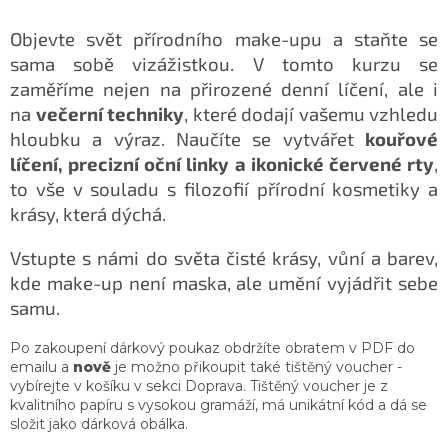
Objevte svět přírodního make-upu a staňte se
sama sobě vizážistkou.
V tomto kurzu se
zaměříme nejen na přirozené denní líčení, ale i
na
večerní techniky
, které dodají vašemu vzhledu
hloubku a výraz.
Naučíte se vytvářet
kouřové
líčení, precizní oční linky a ikonické červené rty
,
to vše v souladu s filozofií přírodní kosmetiky a
krásy, která dýchá.
Vstupte s námi do světa čisté krásy, vůní a barev,
kde make-up není maska, ale umění vyjádřit sebe
samu.
Po zakoupení dárkový poukaz obdržíte obratem v PDF do
emailu a
nově
je možno přikoupit také tištěný voucher -
vybírejte v košíku v sekci Doprava. Tištěný voucher je z
kvalitního papíru s vysokou gramáží, má unikátní kód a dá se
složit jako dárková obálka.