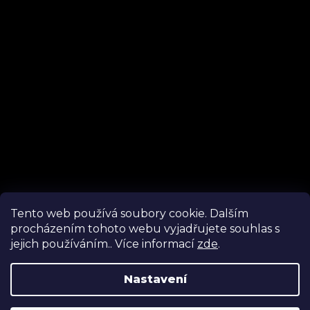
Tento web používá soubory cookie. Dalším
procházením tohoto webu vyjadřujete souhlas s
Sledovat na Instagramu
jejich používáním.. Více informací
zde
.
Nastavení
Vytvořil Shoptet
Luxusní tištěné dárkové poukazy nyní v prodeji ☆ Novinka