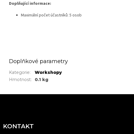
Doplňující informace:
Maximální počet účastníků: 5 osob
Doplňkové parametry
Kategorie
:
Workshopy
Hmotnost
:
0.1 kg
Z
á
p
a
KONTAKT
t