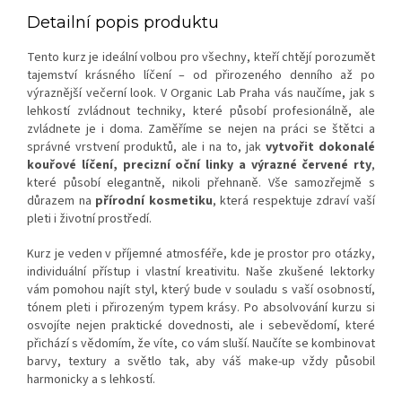
Detailní popis produktu
Tento kurz je ideální volbou pro všechny, kteří chtějí porozumět
tajemství krásného líčení – od přirozeného denního až po
výraznější večerní look. V Organic Lab Praha vás naučíme, jak s
lehkostí zvládnout techniky, které působí profesionálně, ale
zvládnete je i doma. Zaměříme se nejen na práci se štětci a
správné vrstvení produktů, ale i na to, jak
vytvořit dokonalé
kouřové líčení, precizní oční linky a výrazné červené rty
,
které působí elegantně, nikoli přehnaně. Vše samozřejmě s
důrazem na
přírodní kosmetiku
, která respektuje zdraví vaší
pleti i životní prostředí.
Kurz je veden v příjemné atmosféře, kde je prostor pro otázky,
individuální přístup i vlastní kreativitu. Naše zkušené lektorky
vám pomohou najít styl, který bude v souladu s vaší osobností,
tónem pleti i přirozeným typem krásy. Po absolvování kurzu si
osvojíte nejen praktické dovednosti, ale i sebevědomí, které
přichází s vědomím, že víte, co vám sluší. Naučíte se kombinovat
barvy, textury a světlo tak, aby váš make-up vždy působil
harmonicky a s lehkostí.