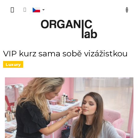
Přejít
NÁKUP
na
obsah
KOŠÍK
VIP kurz sama sobě vizážistkou
Luxury