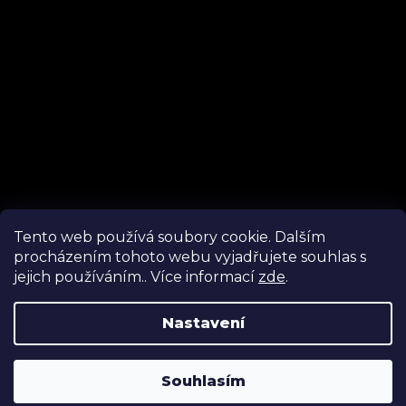
Tento web používá soubory cookie. Dalším
procházením tohoto webu vyjadřujete souhlas s
Sledovat na Instagramu
jejich používáním.. Více informací
zde
.
Nastavení
Vytvořil Shoptet
Luxusní tištěné dárkové poukazy nyní v prodeji ☆ Novinka
šumivé bomby do koupele ☆ Nové termíny na svíčkové
Souhlasím
Copyright 2026
Organic Lab
. Všechna práva vyhrazena.
dezerty ☆