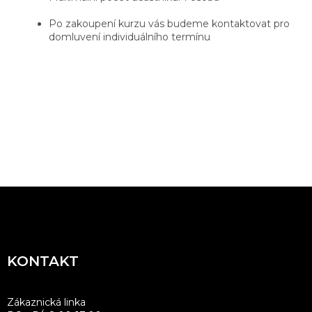
Po zakoupení kurzu vás budeme kontaktovat pro
domluvení individuálního termínu
Z
á
p
a
KONTAKT
t
í
Zákaznická linka