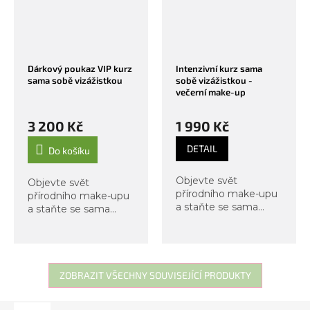
Dárkový poukaz VIP kurz
Intenzivní kurz sama
sama sobě vizážistkou
sobě vizážistkou -
večerní make-up
3 200 Kč
1 990 Kč
DETAIL
Do košíku
Objevte svět
Objevte svět
přírodního make-upu
přírodního make-upu
a staňte se sama
a staňte se sama
sobě vizážistkou. V
sobě vizážistkou. V
tomto kurzu se
tomto kurzu se
zaměříme nejen na
zaměříme nejen na
přirozené denní líčení,
přirozené denní líčení,
ale i na večerní
ale i na večerní
ZOBRAZIT VŠECHNY SOUVISEJÍCÍ PRODUKTY
techniky, které
techniky, které
dodají...
dodají...