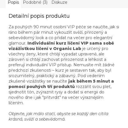
Popis
Podobné (3)
Diskuze
Detailní popis produktu
Za pouhých 90 minut osobní VIP péče se naučíte, jak si
ráno během pár minut vykouzlit svěží, přirozený a
sebevědomý look a co přidat na večer pro elegantní
glamour.
Individuální kurz líčení VIP sama sobě
vizážistkou líčení v Organic Lab
je určený pro
všechny ženy, které chtějí vypadat upraveně, ale
zároveň si chtějí zachovat přirozenost a lehkost a
preferují individuální VIP přístup. Nemusíte mít žádné
předchozí zkušenosti – kurz je sestaven tak, aby byl
srozumitelný, praktický a zábavný. Pod vedením
zkušené vizážistky se naučíte
jak během 5 minut a
pomocí pouhých tří produktů
rozzářit svou pleť,
sjednotit tón, zvýraznit rysy a dodat si energii do
nového dne i jak "přitvrdit" na večer výraznějším
líčením.
Objevte, jak málo stačí, abyste se každý den cítila
krásná, svěží a sebevědomá.