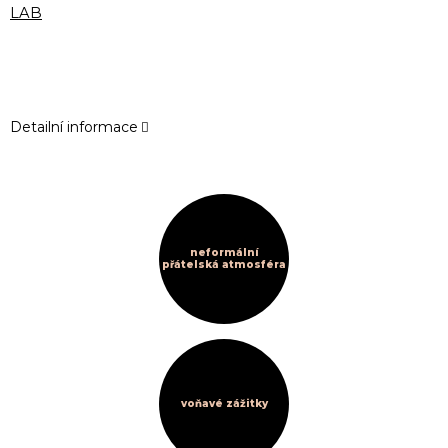
LAB
Detailní informace
neformální
přátelská atmosféra
voňavé zážitky