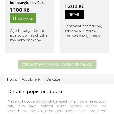
kokosových svíček
1 200 Kč
1 100 Kč
DETAIL
Do košíku
Tentokrát netradičně,
A je to tady! Dlouho
zdobně a iluzorně!
jste to po nás chtěli a
Ledová káva, jahody
my vám nadšeně
se šlehačkou,
přinášíme kurz výroby
mandarinkový
svíček do kokosu. Jak
kompot se zmrzlinou
název napovídá, tato
nebo borůvkový
kouzelná svíčka se
pohár a latte plné
odlévá do kokosu a
ZOBRAZIT VŠECHNY SOUVISEJÍCÍ PRODUKTY
lásky? Ozdobte si svůj
používáme...
naprosto...
Popis
Podobné (4)
Diskuze
Detailní popis produktu
Naše kokosové svíčky plňují všechny přírodní náležitosti
tak, jako naše ostatní kurzy výroby svíček. Na
workshopu kombinujeme výrobu kokosové a broušené