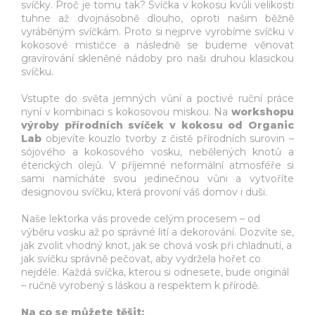
svíčky. Proč je tomu tak? Svíčka v kokosu kvůli velikosti
tuhne až dvojnásobně dlouho, oproti našim běžně
vyráběným svíčkám. Proto si nejprve vyrobíme svíčku v
kokosové mističce a následně se budeme věnovat
gravírování skleněné nádoby pro naši druhou klasickou
svíčku.
Vstupte do světa jemných vůní a poctivé ruční práce
nyní v kombinaci s kokosovou miskou. Na
workshopu
výroby přírodních svíček v kokosu od Organic
Lab
objevíte kouzlo tvorby z čistě přírodních surovin –
sójového a kokosového vosku, nebělených knotů a
éterických olejů. V příjemné neformální atmosféře si
sami namícháte svou jedinečnou vůni a vytvoříte
designovou svíčku, která provoní váš domov i duši.
Naše lektorka vás provede celým procesem – od
výběru vosku až po správné lití a dekorování. Dozvíte se,
jak zvolit vhodný knot, jak se chová vosk při chladnutí, a
jak svíčku správně pečovat, aby vydržela hořet co
nejdéle. Každá svíčka, kterou si odnesete, bude originál
– ručně vyrobený s láskou a respektem k přírodě.
Na co se můžete těšit: