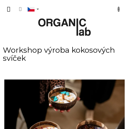
Přejít
NÁKUP
na
obsah
KOŠÍK
Workshop výroba kokosových
svíček