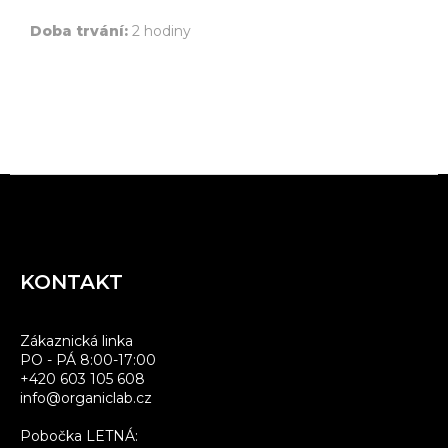
Doba trvání:
2 hodiny
Z
á
p
a
KONTAKT
t
í
Zákaznická linka
PO - PÁ 8:00-17:00
+420 603 105 608
info@organiclab.cz
Pobočka LETNÁ: