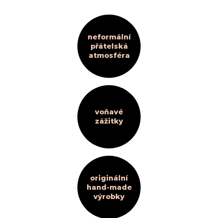
neformální
přátelská
atmosféra
voňavé
zážitky
originální
hand-made
výrobky