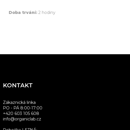
Doba trvání:
2 hodiny
Z
á
p
a
KONTAKT
t
í
Zákaznická linka
PO - PÁ 8:00-17:00
+420 603 105 608
info@organiclab.cz
Pobočka LETNÁ: