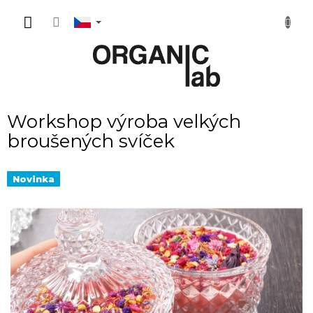
Přejít
NÁKUP
na
obsah
KOŠÍK
Workshop výroba velkých
broušených svíček
Novinka