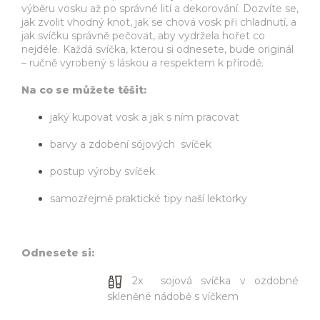
výběru vosku až po správné lití a dekorování. Dozvíte se,
jak zvolit vhodný knot, jak se chová vosk při chladnutí, a
jak svíčku správně pečovat, aby vydržela hořet co
nejdéle. Každá svíčka, kterou si odnesete, bude originál
– ručně vyrobený s láskou a respektem k přírodě.
Na co se můžete těšit:
jaký kupovat vosk a jak s ním pracovat
barvy a zdobení sójových svíček
postup výroby svíček
samozřejmě praktické tipy naší lektorky
Odnesete si:
2x sojová svíčka v ozdobné
skleněné nádobě s víčkem