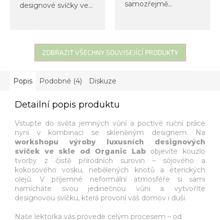
samozřejmě
designové svíčky ve
nemůžou chybět
skle. Nenechte si ujít
svíčky. Na tomto
tento exkluzivní
kurzu se dozvíte
workshop, ze kterého
rozdíly mezi
si odnesete hned dvě
veganskými a
sojové svíčky ve
ZOBRAZIT VŠECHNY SOUVISEJÍCÍ PRODUKTY
klasickými svíčkami, a
skleněné nádobě s...
navíc si vykouzlíte dvě
vlastní...
Popis
Podobné (4)
Diskuze
Detailní popis produktu
Vstupte do světa jemných vůní a poctivé ruční práce
nyní v kombinaci se skleněným designem. Na
workshopu výroby luxusních designových
svíček ve skle od Organic Lab
objevíte kouzlo
tvorby z čistě přírodních surovin – sójového a
kokosového vosku, nebělených knotů a éterických
olejů. V příjemné neformální atmosféře si sami
namícháte svou jedinečnou vůni a vytvoříte
designovou svíčku, která provoní váš domov i duši.
Naše lektorka vás provede celým procesem – od