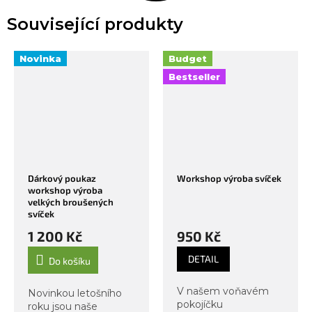
Související produkty
Novinka
Budget
Bestseller
Dárkový poukaz
Workshop výroba svíček
workshop výroba
velkých broušených
svíček
1 200 Kč
950 Kč
DETAIL
Do košíku
V našem voňavém
Novinkou letošního
pokojíčku
roku jsou naše